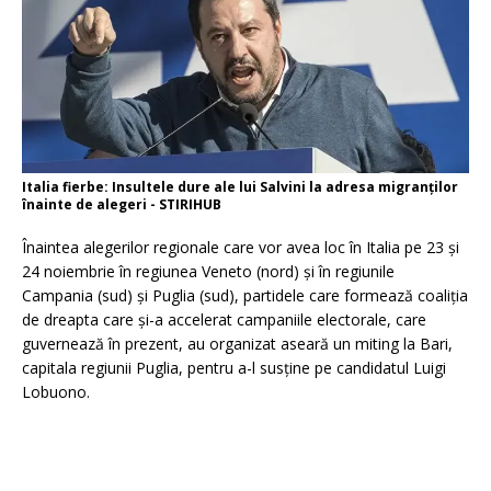
Italia fierbe: Insultele dure ale lui Salvini la adresa migranților
înainte de alegeri - STIRIHUB
Înaintea alegerilor regionale care vor avea loc în Italia pe 23 și
24 noiembrie în regiunea Veneto (nord) și în regiunile
Campania (sud) și Puglia (sud), partidele care formează coaliția
de dreapta care și-a accelerat campaniile electorale, care
guvernează în prezent, au organizat aseară un miting la Bari,
capitala regiunii Puglia, pentru a-l susține pe candidatul Luigi
Lobuono.