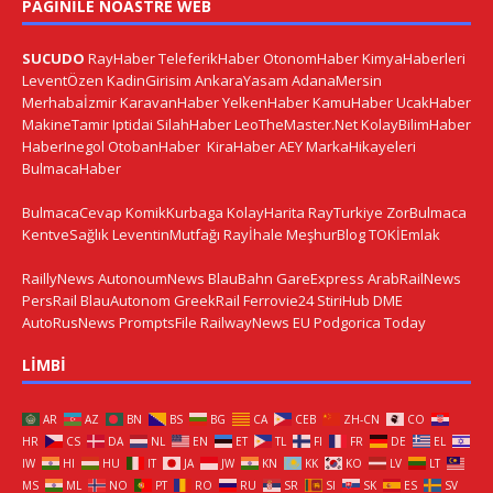
PAGINILE NOASTRE WEB
SUCUDO
RayHaber
TeleferikHaber
OtonomHaber
KimyaHaberleri
LeventÖzen
KadinGirisim
AnkaraYasam
AdanaMersin
Merhabaİzmir
KaravanHaber
YelkenHaber
KamuHaber
UcakHaber
MakineTamir
Iptidai
SilahHaber
LeoTheMaster.Net
KolayBilimHaber
HaberInegol
OtobanHaber
KiraHaber
AEY
MarkaHikayeleri
BulmacaHaber
BulmacaCevap
KomikKurbaga
KolayHarita
RayTurkiye
ZorBulmaca
KentveSağlık
LeventinMutfağı
Rayİhale
MeşhurBlog
TOKİEmlak
RaillyNews
AutonoumNews
BlauBahn
GareExpress
ArabRailNews
PersRail
BlauAutonom
GreekRail
Ferrovie24
StiriHub
DME
AutoRusNews
PromptsFile
RailwayNews EU
Podgorica Today
LIMBI
AR
AZ
BN
BS
BG
CA
CEB
ZH-CN
CO
HR
CS
DA
NL
EN
ET
TL
FI
FR
DE
EL
IW
HI
HU
IT
JA
JW
KN
KK
KO
LV
LT
MS
ML
NO
PT
RO
RU
SR
SI
SK
ES
SV