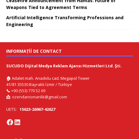
Ceasefire Announcement from Hamas: Future of
Weapons Tied to Agreement Terms
Artificial Intelligence Transforming Professions and
Engineering
INFORMAȚII DE CONTACT
SUCUDO Dijital Medya Reklam Ajansı Hizmetleri Ltd. Şti.
🏠
Adalet mah. Anadolu cad. Megapol Tower
41/81 35530 Bayraklı İzmir / Türkiye
📞
+90 (553) 770 52 69
📩
ozendanismanlik@gmail.com
UETS:
15623-26967-42627