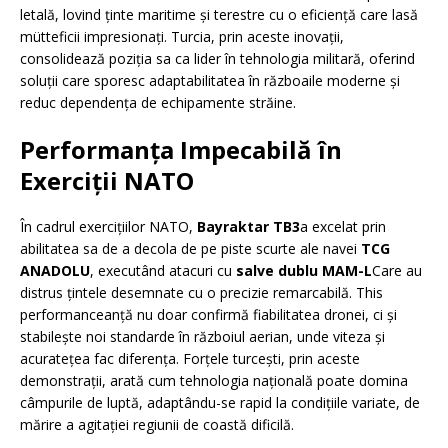
letală, lovind ținte maritime și terestre cu o eficiență care lasă
mütteficii impresionați. Turcia, prin aceste inovații,
consolidează poziția sa ca lider în tehnologia militară, oferind
soluții care sporesc adaptabilitatea în războaile moderne și
reduc dependența de echipamente străine.
Performanța Impecabilă în
Exerciții NATO
În cadrul exercițiilor NATO,
Bayraktar TB3
a excelat prin
abilitatea sa de a decola de pe piste scurte ale navei
TCG
ANADOLU
, executând atacuri cu
salve dublu MAM-L
Care au
distrus țintele desemnate cu o precizie remarcabilă. This
performanceanță nu doar confirmă fiabilitatea dronei, ci și
stabilește noi standarde în războiul aerian, unde viteza și
acuratețea fac diferența. Forțele turcești, prin aceste
demonstrații, arată cum tehnologia națională poate domina
câmpurile de luptă, adaptându-se rapid la condițiile variate, de
mărire a agitației regiunii de coastă dificilă.