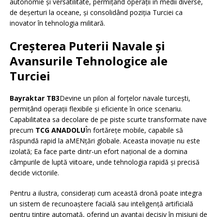
autonomie și versatilitate, permițând operații în medii diverse,
de deșerturi la oceane, și consolidând poziția Turciei ca
inovator în tehnologia militară.
Creșterea Puterii Navale și
Avansurile Tehnologice ale
Turciei
Bayraktar TB3
Devine un pilon al forțelor navale turcești,
permițând operații flexibile și eficiente în orice scenariu.
Capabilitatea sa decolare de pe piste scurte transformate nave
precum
TCG ANADOLU
În fortărețe mobile, capabile să
răspundă rapid la aMENțări globale. Aceasta inovație nu este
izolată; Ea face parte dintr-un efort național de a domina
câmpurile de luptă viitoare, unde tehnologia rapidă și precisă
decide victoriile.
Pentru a ilustra, considerați cum această dronă poate integra
un sistem de recunoaștere facială sau inteligență artificială
pentru țintire automată, oferind un avantaj decisiv în misiuni de