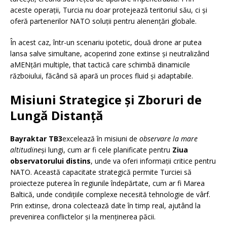
aceste operații, Turcia nu doar protejează teritoriul său, ci și
oferă partenerilor NATO soluții pentru alenențări globale.
În acest caz, într-un scenariu ipotetic, două drone ar putea
lansa salve simultane, acoperind zone extinse și neutralizând
aMENțări multiple, that tactică care schimbă dinamicile
războiului, făcând să apară un proces fluid și adaptabile.
Misiuni Strategice și Zboruri de
Lungă Distanță
Bayraktar TB3
excelează în misiuni de
observare la mare
altitudine
și lungi, cum ar fi cele planificate pentru
Ziua
observatorului distins
, unde va oferi informații critice pentru
NATO. Această capacitate strategică permite Turciei să
proiecteze puterea în regiunile îndepărtate, cum ar fi Marea
Baltică, unde condițiile complexe necesită tehnologie de vârf.
Prin extinse, drona colectează date în timp real, ajutând la
prevenirea conflictelor și la menținerea păcii.