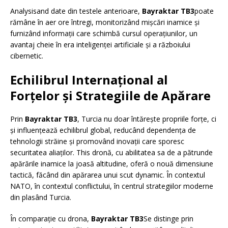
Analysisand date din testele anterioare,
Bayraktar TB3
poate
rămâne în aer ore întregi, monitorizând mișcări inamice și
furnizând informații care schimbă cursul operațiunilor, un
avantaj cheie în era inteligenței artificiale și a războiului
cibernetic.
Echilibrul Internațional al
Forțelor și Strategiile de Apărare
Prin
Bayraktar TB3
, Turcia nu doar întărește propriile forțe, ci
și influențează echilibrul global, reducând dependența de
tehnologii străine și promovând inovații care sporesc
securitatea aliaților. This dronă, cu abilitatea sa de a pătrunde
apărările inamice la joasă altitudine, oferă o nouă dimensiune
tactică, făcând din apărarea unui scut dynamic. În contextul
NATO, în contextul conflictului, în centrul strategiilor moderne
din plasând Turcia.
În comparație cu drona,
Bayraktar TB3
Se distinge prin