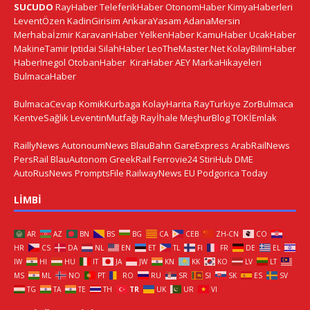
SUCUDO
RayHaber
TeleferikHaber
OtonomHaber
KimyaHaberleri
LeventÖzen
KadinGirisim
AnkaraYasam
AdanaMersin
Merhabaİzmir
KaravanHaber
YelkenHaber
KamuHaber
UcakHaber
MakineTamir
Iptidai
SilahHaber
LeoTheMaster.Net
KolayBilimHaber
HaberInegol
OtobanHaber
KiraHaber
AEY
MarkaHikayeleri
BulmacaHaber
BulmacaCevap
KomikKurbaga
KolayHarita
RayTurkiye
ZorBulmaca
KentveSağlık
LeventinMutfağı
Rayİhale
MeşhurBlog
TOKİEmlak
RaillyNews
AutonoumNews
BlauBahn
GareExpress
ArabRailNews
PersRail
BlauAutonom
GreekRail
Ferrovie24
StiriHub
DME
AutoRusNews
PromptsFile
RailwayNews EU
Podgorica Today
LIMBI
AR
AZ
BN
BS
BG
CA
CEB
ZH-CN
CO
HR
CS
DA
NL
EN
ET
TL
FI
FR
DE
EL
IW
HI
HU
IT
JA
JW
KN
KK
KO
LV
LT
MS
ML
NO
PT
RO
RU
SR
SI
SK
ES
SV
TG
TA
TE
TH
TR
UK
UR
VI