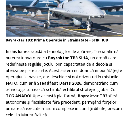
Bayraktar TB3: Prima Operație în Străinătate - STIRIHUB
In this lumea rapidă a tehnologiilor de apărare, Turcia afirmă
puterea inovatoare cu
Bayraktar TB3 SIHA
, un dronă care
redefinește regulile jocului prin capacitatea de a decola și
ateriza pe piste scurte. Acest sistem nu doar că îmbunătățește
operațiunile navale, dar deschide și noi orizonturi în misiunile
NATO, cum ar fi
Steadfast Darts 2026
, demonstrând cum
tehnologia turcească schimbă echilibrul strategic global. Cu
TCG ANADOLU
pe această platformă,
Bayraktar TB3
oferă
autonomie și flexibilitate fără precedent, permițând forțelor
armate să execute misiuni complexe în condiții dificile, precum
cele din Marea Baltică.