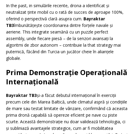
In the past, in simulările recente, drona a identificat și
neutralizat ținte mobil cu o rată de succes de aproape 100%,
oferind o perspectivă clară asupra cum.
Bayraktar
TB3
îmbunătățește coordonarea dintre forțele navale și
aeriene. This integrate seamănă cu un puzzle perfect
assembly, unde fiecare piesă – de la senzori avansați la
algoritmi de zbor autonom – contribuie la that strategy mai
puternică, făcând din Turcia un jucător cheie în alianțele
globale.
Prima Demonstrație Operațională
Internațională
Bayraktar TB3
și-a făcut debutul internațional în exerciții
precum cele din Marea Baltică, unde climatul aspră și condițiile
de mare sau testat limitate de vânzare, confirmând că aceasta
prima dronă capabilă să opereze eficient pe nave cu piste
scurte. Această demonstrație nu doar validează tehnologia, ci
și subliniază avantajele strategice, cum ar fi mobilitatea