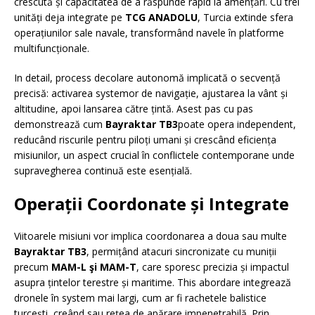
crescută și capacitatea de a răspunde rapid la amențări. Cu trei
unități deja integrate pe
TCG ANADOLU
, Turcia extinde sfera
operațiunilor sale navale, transformând navele în platforme
multifuncționale.
In detail, process decolare autonomă implicată o secvență
precisă: activarea systemor de navigație, ajustarea la vânt și
altitudine, apoi lansarea către țintă. Asest pas cu pas
demonstrează cum
Bayraktar TB3
poate opera independent,
reducând riscurile pentru piloți umani și crescând eficiența
misiunilor, un aspect crucial în conflictele contemporane unde
supravegherea continuă este esențială.
Operații Coordonate și Integrate
Viitoarele misiuni vor implica coordonarea a doua sau multe
Bayraktar TB3
, permițând atacuri sincronizate cu muniții
precum
MAM-L şi MAM-T
, care sporesc precizia și impactul
asupra țintelor terestre și maritime. This abordare integrează
dronele în system mai largi, cum ar fi rachetele balistice
turcești, creând sau rețea de apărare impenetrabilă. Prin