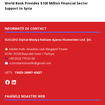
World Bank Provides $100 Million Financial Sector
Support to Syria
INFORMAȚII DE CONTACT
SUCUDO Dijital Medya Reklam Ajansı Hizmetleri Ltd. Şti.
Adalet mah. Anadolu cad. Megapol Tower
41/81 35530 Bayraklı İzmir / Türkiye
+90 (553) 770 52 69
ozendanismanlik@gmail.com
UETS:
15623-26967-42627
PAGINILE NOASTRE WEB