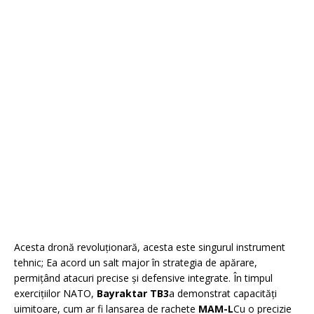
Acesta dronă revoluționară, acesta este singurul instrument
tehnic; Ea acord un salt major în strategia de apărare,
permițând atacuri precise și defensive integrate. În timpul
exercițiilor NATO,
Bayraktar TB3
a demonstrat capacități
uimitoare, cum ar fi lansarea de rachete
MAM-L
Cu o precizie