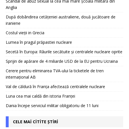
Scandal de abuz sexual la cea mai mare școală militară din
Anglia
După dobândirea cetățeniei australiene, două jucătoare de
iraniene
Costul vieții in Grecia
Lumea în pragul prăpastiei nucleare
Secetă în Europa: Râurile secătuite și centralele nucleare oprite
Sprijin de apărare de 4 miliarde USD de la EU pentru Ucraina
Cerere pentru eliminarea TVA-ului la ticketele de tren
internațional AB
Val de căldură în Franța afectează centralele nucleare
Luna cea mai caldă din istoria Franței
Dania începe serviciul militar obligatoriu de 11 luni
CELE MAI CITITE ȘTIRI