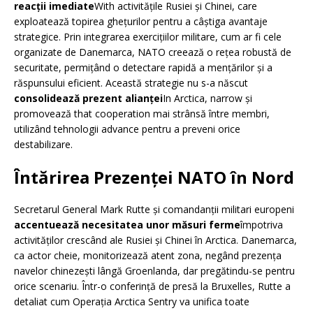
reacții imediate
With activitățile Rusiei și Chinei, care
exploatează topirea ghețurilor pentru a câștiga avantaje
strategice. Prin integrarea exercițiilor militare, cum ar fi cele
organizate de Danemarca, NATO creează o rețea robustă de
securitate, permițând o detectare rapidă a mențărilor și a
răspunsului eficient. Această strategie nu s-a născut
consolidează prezent alianței
In Arctica, narrow și
promovează that cooperation mai strânsă între membri,
utilizând tehnologii advance pentru a preveni orice
destabilizare.
Întărirea Prezenței NATO în Nord
Secretarul General Mark Rutte și comandanții militari europeni
accentuează necesitatea unor măsuri ferme
împotriva
activităților crescând ale Rusiei și Chinei în Arctica. Danemarca,
ca actor cheie, monitorizează atent zona, negând prezența
navelor chinezești lângă Groenlanda, dar pregătindu-se pentru
orice scenariu. Într-o conferință de presă la Bruxelles, Rutte a
detaliat cum Operația Arctica Sentry va unifica toate