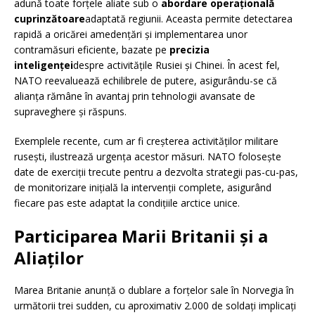
adună toate forțele aliate sub o
abordare operațională
cuprinzătoare
adaptată regiunii. Aceasta permite detectarea
rapidă a oricărei amedențări și implementarea unor
contramăsuri eficiente, bazate pe
precizia
inteligenței
despre activitățile Rusiei și Chinei. În acest fel,
NATO reevaluează echilibrele de putere, asigurându-se că
alianța rămâne în avantaj prin tehnologii avansate de
supraveghere și răspuns.
Exemplele recente, cum ar fi creșterea activităților militare
rusești, ilustrează urgența acestor măsuri. NATO folosește
date de exerciții trecute pentru a dezvolta strategii pas-cu-pas,
de monitorizare inițială la intervenții complete, asigurând
fiecare pas este adaptat la condițiile arctice unice.
Participarea Marii Britanii și a
Aliaților
Marea Britanie anunță o dublare a forțelor sale în Norvegia în
următorii trei sudden, cu aproximativ 2.000 de soldați implicați