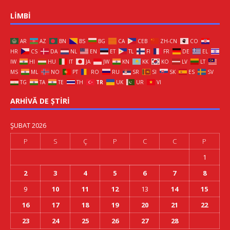
LIMBI
AR
AZ
BN
BS
BG
CA
CEB
ZH-CN
CO
HR
CS
DA
NL
EN
ET
TL
FI
FR
DE
EL
IW
HI
HU
IT
JA
JW
KN
KK
KO
LV
LT
MS
ML
NO
PT
RO
RU
SR
SI
SK
ES
SV
TG
TA
TE
TH
TR
UK
UR
VI
ARHIVĂ DE ȘTIRI
ŞUBAT 2026
P
S
Ç
P
C
C
P
1
2
3
4
5
6
7
8
9
10
11
12
13
14
15
16
17
18
19
20
21
22
23
24
25
26
27
28