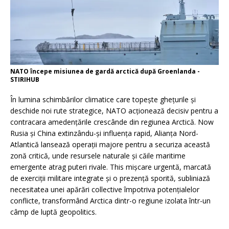
NATO începe misiunea de gardă arctică după Groenlanda -
STIRIHUB
În lumina schimbărilor climatice care topește ghețurile și
deschide noi rute strategice, NATO acționează decisiv pentru a
contracara amedențările crescânde din regiunea Arctică. Now
Rusia și China extinzându-și influența rapid, Alianța Nord-
Atlantică lansează operații majore pentru a securiza această
zonă critică, unde resursele naturale și căile maritime
emergente atrag puteri rivale. This mișcare urgentă, marcată
de exerciții militare integrate și o prezență sporită, subliniază
necesitatea unei apărări collective împotriva potențialelor
conflicte, transformând Arctica dintr-o regiune izolata într-un
câmp de luptă geopolitics.