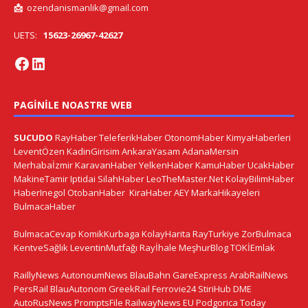
📩
ozendanismanlik@gmail.com
UETS:
15623-26967-42627
PAGINILE NOASTRE WEB
SUCUDO
RayHaber
TeleferikHaber
OtonomHaber
KimyaHaberleri
LeventÖzen
KadinGirisim
AnkaraYasam
AdanaMersin
Merhabaİzmir
KaravanHaber
YelkenHaber
KamuHaber
UcakHaber
MakineTamir
Iptidai
SilahHaber
LeoTheMaster.Net
KolayBilimHaber
HaberInegol
OtobanHaber
KiraHaber
AEY
MarkaHikayeleri
BulmacaHaber
BulmacaCevap
KomikKurbaga
KolayHarita
RayTurkiye
ZorBulmaca
KentveSağlık
LeventinMutfağı
Rayİhale
MeşhurBlog
TOKİEmlak
RaillyNews
AutonoumNews
BlauBahn
GareExpress
ArabRailNews
PersRail
BlauAutonom
GreekRail
Ferrovie24
StiriHub
DME
AutoRusNews
PromptsFile
RailwayNews EU
Podgorica Today