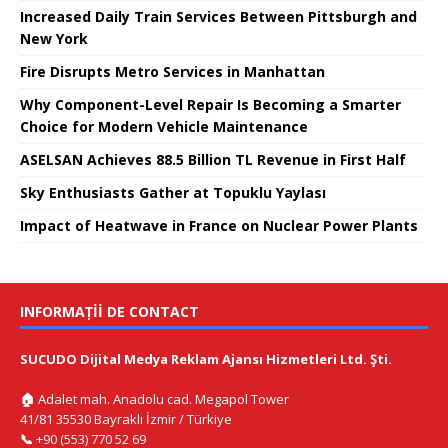
Increased Daily Train Services Between Pittsburgh and
New York
Fire Disrupts Metro Services in Manhattan
Why Component-Level Repair Is Becoming a Smarter
Choice for Modern Vehicle Maintenance
ASELSAN Achieves 88.5 Billion TL Revenue in First Half
Sky Enthusiasts Gather at Topuklu Yaylası
Impact of Heatwave in France on Nuclear Power Plants
INFORMAȚII DE CONTACT
SUCUDO Dijital Medya Reklam Ajansı Hizmetleri Ltd. Şti.
🏠
Adalet mah. Anadolu cad. Megapol Tower
41/81 35530 Bayraklı İzmir / Türkiye
📞
+90 (553) 770 52 69