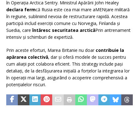
în Operația Arctica Sentry. Ministrul Apărării John Healey
declara ferm
că Rusia este cea mai mare aMENțare militară
în regiune, subliniind nevoia de restructurare rapidă. Acestea
participă includ exerciții comune cu Norvegia, Finlanda și
Suedia, care
întăresc securitatea arctică
Prin antrenament
intensiv și schimburi de expertiză.
Prin aceste eforturi, Marea Britanie nu doar
contribuie la
apărarea colectivă
, dar și oferă modele de succes pentru
cum aliații pot colabora eficient. This strategy include pași
detaliați, de la desfășurarea inițială a forțelor la integrarea lor
în operații mai largi, asigurând o acoperire comprehensivă a
potențialelor riscuri.