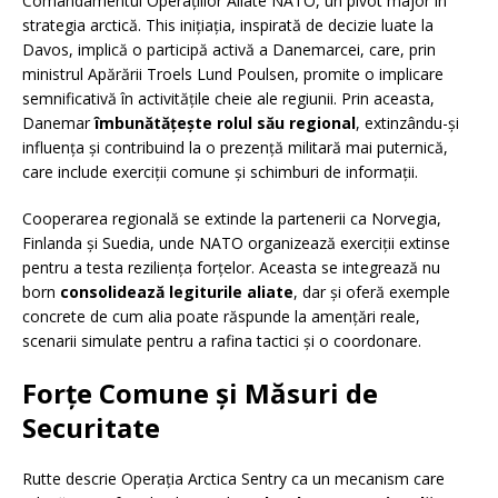
Comandamentul Operațiilor Aliate NATO, un pivot major în
strategia arctică. This inițiația, inspirată de decizie luate la
Davos, implică o participă activă a Danemarcei, care, prin
ministrul Apărării Troels Lund Poulsen, promite o implicare
semnificativă în activitățile cheie ale regiunii. Prin aceasta,
Danemar
îmbunătățește rolul său regional
, extinzându-și
influența și contribuind la o prezență militară mai puternică,
care include exerciții comune și schimburi de informații.
Cooperarea regională se extinde la partenerii ca Norvegia,
Finlanda și Suedia, unde NATO organizează exerciții extinse
pentru a testa reziliența forțelor. Aceasta se integrează nu
born
consolidează legiturile aliate
, dar și oferă exemple
concrete de cum alia poate răspunde la amențări reale,
scenarii simulate pentru a rafina tactici și o coordonare.
Forțe Comune și Măsuri de
Securitate
Rutte descrie Operația Arctica Sentry ca un mecanism care