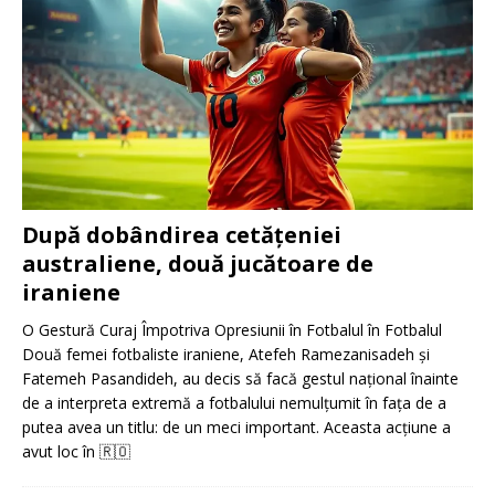
După dobândirea cetățeniei
australiene, două jucătoare de
iraniene
O Gestură Curaj Împotriva Opresiunii în Fotbalul în Fotbalul
Două femei fotbaliste iraniene, Atefeh Ramezanisadeh și
Fatemeh Pasandideh, au decis să facă gestul național înainte
de a interpreta extremă a fotbalului nemulțumit în fața de a
putea avea un titlu: de un meci important. Aceasta acțiune a
avut loc în
🇷🇴