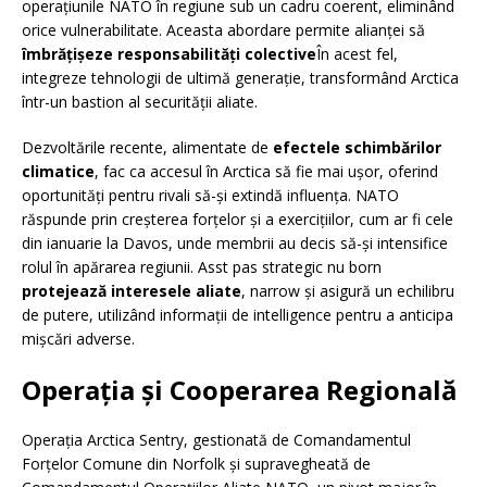
operațiunile NATO în regiune sub un cadru coerent, eliminând
orice vulnerabilitate. Aceasta abordare permite alianței să
îmbrățișeze responsabilități colective
În acest fel,
integreze tehnologii de ultimă generație, transformând Arctica
într-un bastion al securității aliate.
Dezvoltările recente, alimentate de
efectele schimbărilor
climatice
, fac ca accesul în Arctica să fie mai ușor, oferind
oportunități pentru rivali să-și extindă influența. NATO
răspunde prin creșterea forțelor și a exercițiilor, cum ar fi cele
din ianuarie la Davos, unde membrii au decis să-și intensifice
rolul în apărarea regiunii. Asst pas strategic nu born
protejează interesele aliate
, narrow și asigură un echilibru
de putere, utilizând informații de intelligence pentru a anticipa
mișcări adverse.
Operația și Cooperarea Regională
Operația Arctica Sentry, gestionată de Comandamentul
Forțelor Comune din Norfolk și supravegheată de