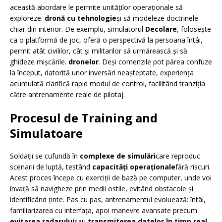
această abordare le permite unităților operaționale să
exploreze.
dronă cu tehnologie
și să modeleze doctrinele
chiar din interior. De exemplu, simulatorul
Decolare
, folosește
ca o platformă de joc, oferă o perspectivă la persoana întâi,
permit atât civililor, cât și militarilor să urmărească și să
ghideze mișcările.
dronelor
. Deși comenzile pot părea confuze
la început, datorită unor inversări neașteptate, experiența
acumulată clarifică rapid modul de control, facilitând tranziția
către antrenamente reale de pilotaj.
Procesul de Training and
Simulatoare
Soldații se cufundă în
complexe de simulări
care reproduc
scenarii de luptă, testând
capacități operaționale
fără riscuri.
Acest proces începe cu exerciții de bază pe computer, unde voi
învață să navigheze prin medii ostile, evitând obstacole și
identificând ținte. Pas cu pas, antrenamentul evoluează: întâi,
familiarizarea cu interfața, apoi manevre avansate precum
evitarea radarului
sau
transmiterea datelor în timp real
.