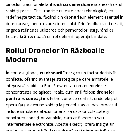
binocluri tradiționale la
dronă cu cameră
care scanează cerul
rapid și precis. This tranziție nu este doar tehnologică; ea
redefinește tactica, făcând din
dronurie
un element esențial în
detectarea și neutralizarea inamicului. Prin feedback-uri detalii,
brigada refinează utilizarea echipamentelor, asigurând că
fiecare
trântor
joacă un rol optim în operații blindate.
Rollul Dronelor în Războaile
Moderne
În context global,
cu dronuril
Emerg ca un factor decisiv în
conflicte, oferind avantaje strategice pe care armatele le
integrează rapid. La Fort Stewart, antrenamentele se
concentrează pe aplicații reale, cum ar fi folosit
dronelor
pentru recunoaştere
In the zone de conflict, unde ele pot
opera fără a expune soldați la pericol. Pas cu pas, procesul
include simularea atacurilor,analiza datelor colectate și
adaptarea condițiilor variabile, cum ar fi vremea sau
interferențele electronice. Aceste exerciții oferă insight-uri
profunde, demonstrând cum
dronă cu tehnologie
Poate