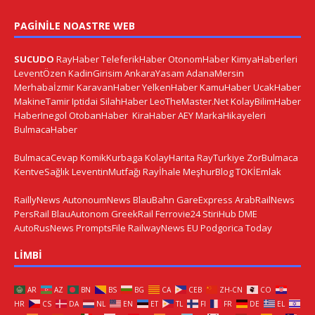
PAGINILE NOASTRE WEB
SUCUDO
RayHaber
TeleferikHaber
OtonomHaber
KimyaHaberleri
LeventÖzen
KadinGirisim
AnkaraYasam
AdanaMersin
Merhabaİzmir
KaravanHaber
YelkenHaber
KamuHaber
UcakHaber
MakineTamir
Iptidai
SilahHaber
LeoTheMaster.Net
KolayBilimHaber
HaberInegol
OtobanHaber
KiraHaber
AEY
MarkaHikayeleri
BulmacaHaber
BulmacaCevap
KomikKurbaga
KolayHarita
RayTurkiye
ZorBulmaca
KentveSağlık
LeventinMutfağı
Rayİhale
MeşhurBlog
TOKİEmlak
RaillyNews
AutonoumNews
BlauBahn
GareExpress
ArabRailNews
PersRail
BlauAutonom
GreekRail
Ferrovie24
StiriHub
DME
AutoRusNews
PromptsFile
RailwayNews EU
Podgorica Today
LIMBI
AR
AZ
BN
BS
BG
CA
CEB
ZH-CN
CO
HR
CS
DA
NL
EN
ET
TL
FI
FR
DE
EL