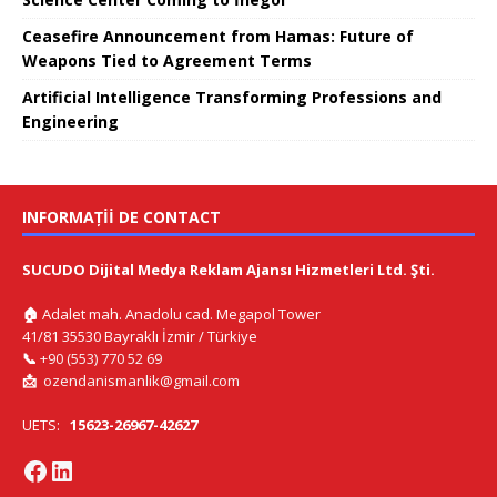
Ceasefire Announcement from Hamas: Future of
Weapons Tied to Agreement Terms
Artificial Intelligence Transforming Professions and
Engineering
INFORMAȚII DE CONTACT
SUCUDO Dijital Medya Reklam Ajansı Hizmetleri Ltd. Şti.
🏠
Adalet mah. Anadolu cad. Megapol Tower
41/81 35530 Bayraklı İzmir / Türkiye
📞
+90 (553) 770 52 69
📩
ozendanismanlik@gmail.com
UETS:
15623-26967-42627