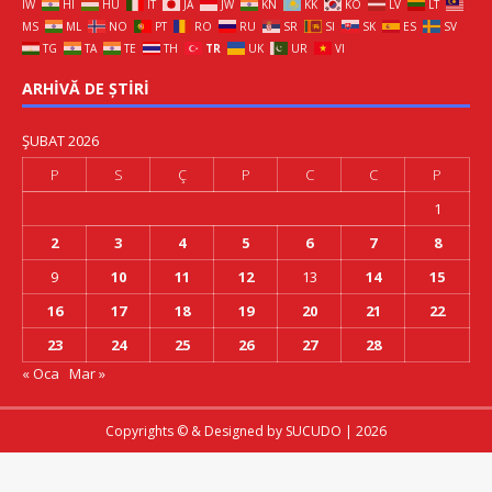
IW
HI
HU
IT
JA
JW
KN
KK
KO
LV
LT
MS
ML
NO
PT
RO
RU
SR
SI
SK
ES
SV
TG
TA
TE
TH
TR
UK
UR
VI
ARHIVĂ DE ȘTIRI
ŞUBAT 2026
P
S
Ç
P
C
C
P
1
2
3
4
5
6
7
8
9
10
11
12
13
14
15
16
17
18
19
20
21
22
23
24
25
26
27
28
« Oca
Mar »
Copyrights © & Designed by
SUCUDO
| 2026