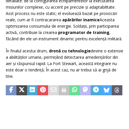
detaliate: de la configurarea echipamentelor la executarea
misiunilor complexe, cu accent pe precizie și adaptabilitate.
Asst process nu este static; el evoluează bazat pe provocări
reale, cum ar fi contracararea
apărărilor inamice
Aceasta
optimizarea consumului de energie. Soldații, prin participarea
activă, contribuie la crearea
programator de training
,
făcând din ele un instrument dinamic pentru excelență militară.
În finalul acestui drum,
dronă cu tehnologie
devine o extensie
a abilităților umane, permițând detectarea amedențărilor din
aer și răspunsul rapid. La Fort Stewart, această integrare nu
este doar o tendință; În acest caz, nu ar trebui să ai grijă de
tine.