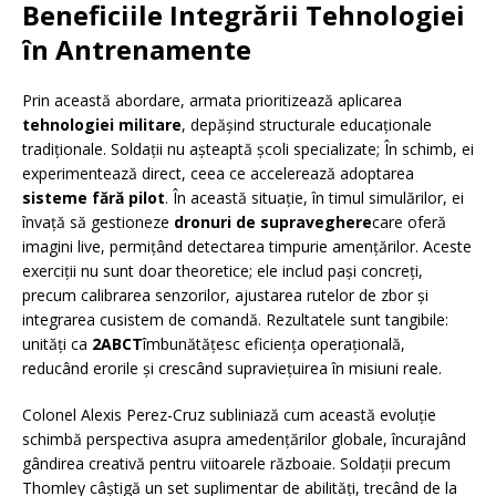
Beneficiile Integrării Tehnologiei
în Antrenamente
Prin această abordare, armata prioritizează aplicarea
tehnologiei militare
, depășind structurale educaționale
tradiționale. Soldații nu așteaptă școli specializate; În schimb, ei
experimentează direct, ceea ce accelerează adoptarea
sisteme fără pilot
. În această situație, în timul simulărilor, ei
învață să gestioneze
dronuri de supraveghere
care oferă
imagini live, permițând detectarea timpurie amențărilor. Aceste
exerciții nu sunt doar theoretice; ele includ pași concreți,
precum calibrarea senzorilor, ajustarea rutelor de zbor și
integrarea cusistem de comandă. Rezultatele sunt tangibile:
unități ca
2ABCT
îmbunătățesc eficiența operațională,
reducând erorile și crescând supraviețuirea în misiuni reale.
Colonel Alexis Perez-Cruz subliniază cum această evoluție
schimbă perspectiva asupra amedențărilor globale, încurajând
gândirea creativă pentru viitoarele războaie. Soldații precum
Thomley câștigă un set suplimentar de abilități, trecând de la