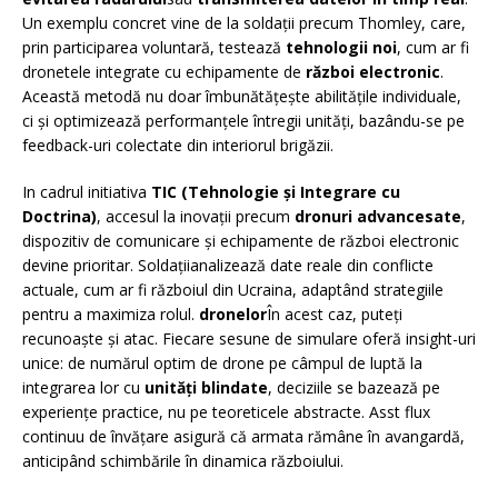
Un exemplu concret vine de la soldații precum Thomley, care,
prin participarea voluntară, testează
tehnologii noi
, cum ar fi
dronetele integrate cu echipamente de
război electronic
.
Această metodă nu doar îmbunătățește abilitățile individuale,
ci și optimizează performanțele întregii unități, bazându-se pe
feedback-uri colectate din interiorul brigăzii.
In cadrul initiativa
TIC (Tehnologie și Integrare cu
Doctrina)
, accesul la inovații precum
dronuri advancesate
,
dispozitiv de comunicare și echipamente de război electronic
devine prioritar. Soldațiianalizează date reale din conflicte
actuale, cum ar fi războiul din Ucraina, adaptând strategiile
pentru a maximiza rolul.
dronelor
În acest caz, puteți
recunoaște și atac. Fiecare sesune de simulare oferă insight-uri
unice: de numărul optim de drone pe câmpul de luptă la
integrarea lor cu
unități blindate
, deciziile se bazează pe
experiențe practice, nu pe teoreticele abstracte. Asst flux
continuu de învățare asigură că armata rămâne în avangardă,
anticipând schimbările în dinamica războiului.