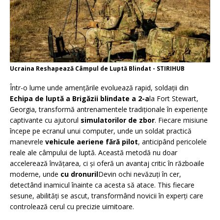
Ucraina Reshapează Câmpul de Luptă Blindat - STIRIHUB
Într-o lume unde amențările evoluează rapid, soldații din
Echipa de luptă a Brigăzii blindate a 2-a
la Fort Stewart,
Georgia, transformă antrenamentele tradiționale în experiențe
captivante cu ajutorul
simulatorilor de zbor
. Fiecare misiune
începe pe ecranul unui computer, unde un soldat practică
manevrele
vehicule aeriene fără pilot
, anticipând pericolele
reale ale câmpului de luptă. Această metodă nu doar
accelerează învățarea, ci și oferă un avantaj critic în războaile
moderne, unde
cu dronuril
Devin ochi nevăzuți în cer,
detectând inamicul înainte ca acesta să atace. This fiecare
sesune, abilități se ascut, transformând novicii în experți care
controlează cerul cu precizie uimitoare.