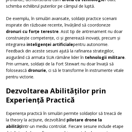
schimba echilibrul puterilor pe câmpul de luptă.
De exemplu, în simulări avansate, soldații practice scenarii
inspirate din războaie recente, învățând să coordoneze
dronuri cu forțe terestre
. Asst tip de antrenament nu doar
construiește competențe, ci și generează inovații, precum și
integrarea
inteligenței artificiale
pentru autonomie.
Feedback din aceste sesuni ajută la rafinarea strategiilor,
asigurând că armata SUA rămâne lider în
tehnologii militare
.
Prin urmare, soldații de la Fort Stewart nu doar învață să
folosească
dronurie
, ci să le transforme în instrumente vitale
pentru victorie.
Dezvoltarea Abilităților prin
Experiență Practică
Experiența practică în simulări permite soldaților să treacă de
la theory la acțiune, dezvoltând
pilotare drone la
abilități
Intr-un mediu controlat. Fiecare sesune include etape