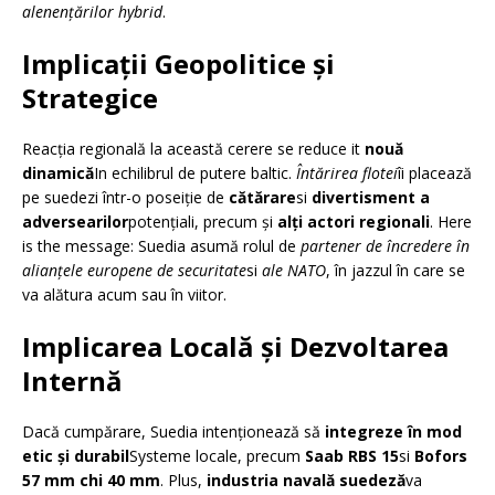
alenențărilor hybrid
.
Implicații Geopolitice și
Strategice
Reacția regională la această cerere se reduce it
nouă
dinamică
In echilibrul de putere baltic.
Întărirea flotei
îi placează
pe suedezi într-o poseiție de
cătărare
si
divertisment a
adversearilor
potențiali, precum și
alți actori regionali
. Here
is the message: Suedia asumă rolul de
partener de încredere în
alianțele europene de securitate
si
ale NATO
, în jazzul în care se
va alătura acum sau în viitor.
Implicarea Locală și Dezvoltarea
Internă
Dacă cumpărare, Suedia intenționează să
integreze în mod
etic și durabil
Systeme locale, precum
Saab RBS 15
si
Bofors
57 mm chi 40 mm
. Plus,
industria navală suedeză
va