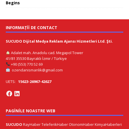
Begins
INFORMAȚII DE CONTACT
SUCUDO Dijital Medya Reklam Ajansı Hizmetleri Ltd. Şti.
Adalet mah. Anadolu cad. Megapol Tower
41/81 35530 Bayraklı İzmir / Türkiye
+90 (553) 770 52 69
ozendanismanlik@gmail.com
UETS:
15623-26967-42627
PAGINILE NOASTRE WEB
SUCUDO
RayHaber
TeleferikHaber
OtonomHaber
KimyaHaberleri