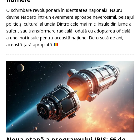
O schimbare revoluționară în identitatea națională: Nauru
devine Naoero Într-un eveniment aproape neverosimil, peisajul
politic și cultural al uneia Dintre cele mai mici insule din lume a
suferit sau transformare radicală, odată cu adoptarea oficială
a unei noi insule pentru această națiune. De o sută de ani,
această țară apropiată
Noua etapă a programului IRIS: 66 de