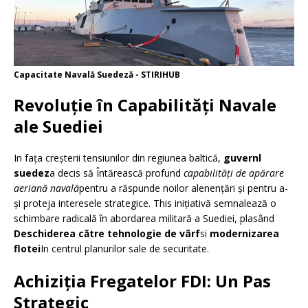
Capacitate Navală Suedeză - STIRIHUB
Revoluție în Capabilități Navale
ale Suediei
In fața creșterii tensiunilor din regiunea baltică,
guvernl
suedez
a decis să Întărească profund
capabilități de apărare
aeriană navală
pentru a răspunde noilor alenențări și pentru a-
și proteja interesele strategice. This inițiativă semnalează o
schimbare radicală în abordarea militară a Suediei, plasând
Deschiderea către tehnologie de vârf
si
modernizarea
flotei
In centrul planurilor sale de securitate.
Achiziția Fregatelor FDI: Un Pas
Strategic