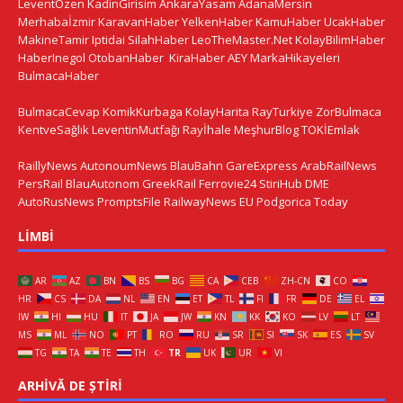
LeventÖzen
KadinGirisim
AnkaraYasam
AdanaMersin
Merhabaİzmir
KaravanHaber
YelkenHaber
KamuHaber
UcakHaber
MakineTamir
Iptidai
SilahHaber
LeoTheMaster.Net
KolayBilimHaber
HaberInegol
OtobanHaber
KiraHaber
AEY
MarkaHikayeleri
BulmacaHaber
BulmacaCevap
KomikKurbaga
KolayHarita
RayTurkiye
ZorBulmaca
KentveSağlık
LeventinMutfağı
Rayİhale
MeşhurBlog
TOKİEmlak
RaillyNews
AutonoumNews
BlauBahn
GareExpress
ArabRailNews
PersRail
BlauAutonom
GreekRail
Ferrovie24
StiriHub
DME
AutoRusNews
PromptsFile
RailwayNews EU
Podgorica Today
LIMBI
AR
AZ
BN
BS
BG
CA
CEB
ZH-CN
CO
HR
CS
DA
NL
EN
ET
TL
FI
FR
DE
EL
IW
HI
HU
IT
JA
JW
KN
KK
KO
LV
LT
MS
ML
NO
PT
RO
RU
SR
SI
SK
ES
SV
TG
TA
TE
TH
TR
UK
UR
VI
ARHIVĂ DE ȘTIRI