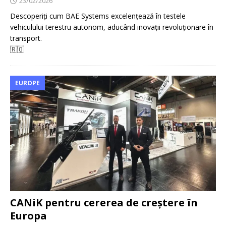
23/02/2026
Descoperiți cum BAE Systems excelențează în testele
vehiculului terestru autonom, aducând inovații revoluționare în
transport.
🇷🇴
EUROPE
CANiK pentru cererea de creștere în
Europa