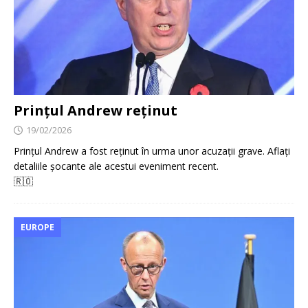
Prințul Andrew reținut
19/02/2026
Prințul Andrew a fost reținut în urma unor acuzații grave. Aflați
detaliile șocante ale acestui eveniment recent.
🇷🇴
EUROPE