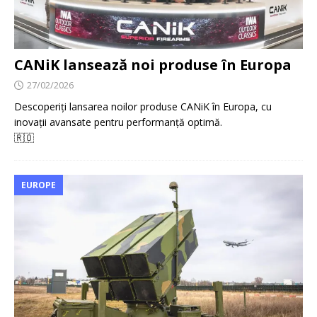
CANiK lansează noi produse în Europa
27/02/2026
Descoperiți lansarea noilor produse CANiK în Europa, cu
inovații avansate pentru performanță optimă.
🇷🇴
EUROPE