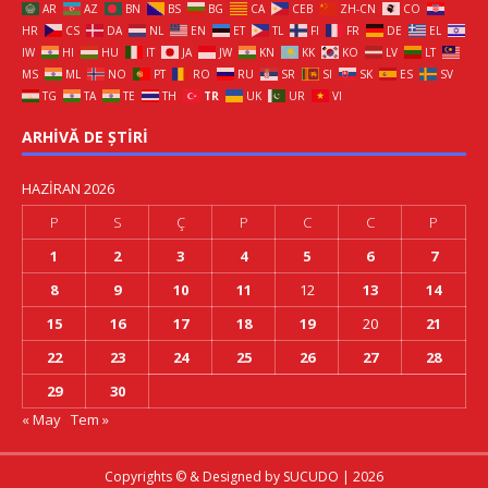
AR
AZ
BN
BS
BG
CA
CEB
ZH-CN
CO
HR
CS
DA
NL
EN
ET
TL
FI
FR
DE
EL
IW
HI
HU
IT
JA
JW
KN
KK
KO
LV
LT
MS
ML
NO
PT
RO
RU
SR
SI
SK
ES
SV
TG
TA
TE
TH
TR
UK
UR
VI
ARHIVĂ DE ȘTIRI
HAZIRAN 2026
P
S
Ç
P
C
C
P
1
2
3
4
5
6
7
8
9
10
11
12
13
14
15
16
17
18
19
20
21
22
23
24
25
26
27
28
29
30
« May
Tem »
Copyrights © & Designed by
SUCUDO
| 2026