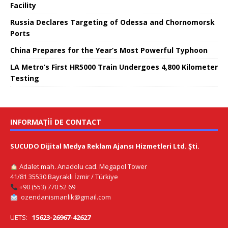
Facility
Russia Declares Targeting of Odessa and Chornomorsk
Ports
China Prepares for the Year’s Most Powerful Typhoon
LA Metro’s First HR5000 Train Undergoes 4,800 Kilometer
Testing
INFORMAȚII DE CONTACT
SUCUDO Dijital Medya Reklam Ajansı Hizmetleri Ltd. Şti.
Adalet mah. Anadolu cad. Megapol Tower
41/81 35530 Bayraklı İzmir / Türkiye
+90 (553) 770 52 69
ozendanismanlik@gmail.com
UETS:
15623-26967-42627