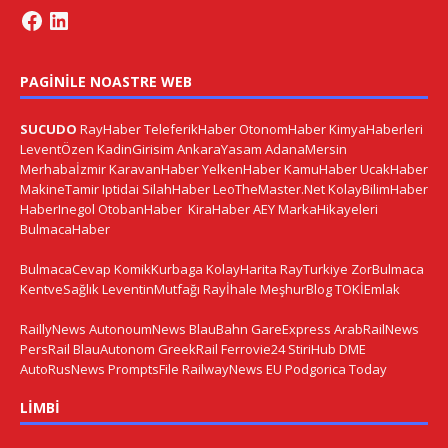
PAGINILE NOASTRE WEB
SUCUDO
RayHaber
TeleferikHaber
OtonomHaber
KimyaHaberleri
LeventÖzen
KadinGirisim
AnkaraYasam
AdanaMersin
Merhabaİzmir
KaravanHaber
YelkenHaber
KamuHaber
UcakHaber
MakineTamir
Iptidai
SilahHaber
LeoTheMaster.Net
KolayBilimHaber
HaberInegol
OtobanHaber
KiraHaber
AEY
MarkaHikayeleri
BulmacaHaber
BulmacaCevap
KomikKurbaga
KolayHarita
RayTurkiye
ZorBulmaca
KentveSağlık
LeventinMutfağı
Rayİhale
MeşhurBlog
TOKİEmlak
RaillyNews
AutonoumNews
BlauBahn
GareExpress
ArabRailNews
PersRail
BlauAutonom
GreekRail
Ferrovie24
StiriHub
DME
AutoRusNews
PromptsFile
RailwayNews EU
Podgorica Today
LIMBI